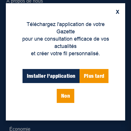
À propos de nous
X
Déontologie et confidentialité
Téléchargez l'application de votre
Devenir partenaire
Gazette
pour une consultation efficace de vos
Lieux de distribution
actualités
et créer votre fil personnalisé.
Nous joindre
Parutions numériques
Installer l'application
Plus tard
Catégories
Non
Actualités
Environnement
Économie