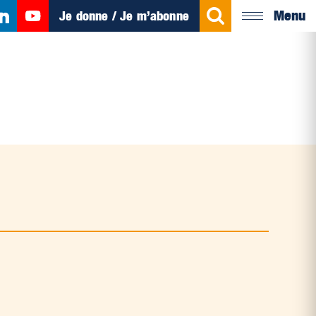
Menu
Je donne / Je m’abonne