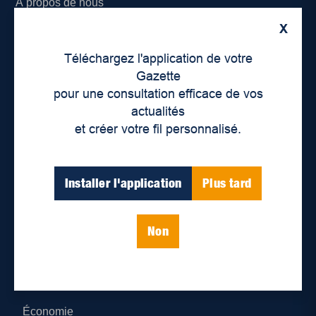
À propos de nous
X
Déontologie et confidentialité
Téléchargez l'application de votre
Devenir partenaire
Gazette
pour une consultation efficace de vos
Lieux de distribution
actualités
et créer votre fil personnalisé.
Nous joindre
Parutions numériques
Installer l'application
Plus tard
Catégories
Non
Actualités
Environnement
Économie