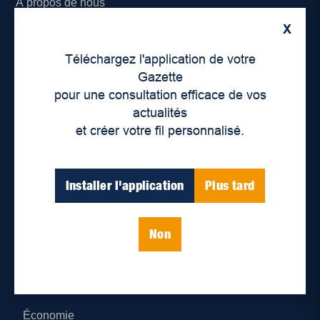
À propos de nous
X
Déontologie et confidentialité
Téléchargez l'application de votre
Devenir partenaire
Gazette
pour une consultation efficace de vos
Lieux de distribution
actualités
et créer votre fil personnalisé.
Nous joindre
Parutions numériques
Installer l'application
Plus tard
Catégories
Non
Actualités
Environnement
Économie