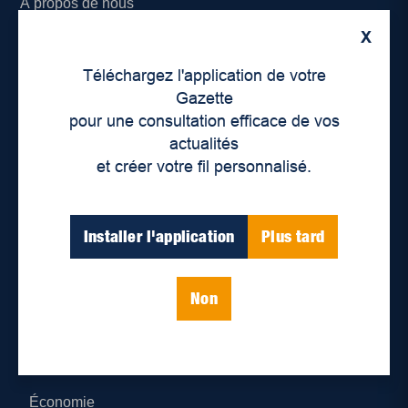
À propos de nous
X
Déontologie et confidentialité
Téléchargez l'application de votre
Devenir partenaire
Gazette
pour une consultation efficace de vos
Lieux de distribution
actualités
et créer votre fil personnalisé.
Nous joindre
Parutions numériques
Installer l'application
Plus tard
Catégories
Non
Actualités
Environnement
Économie