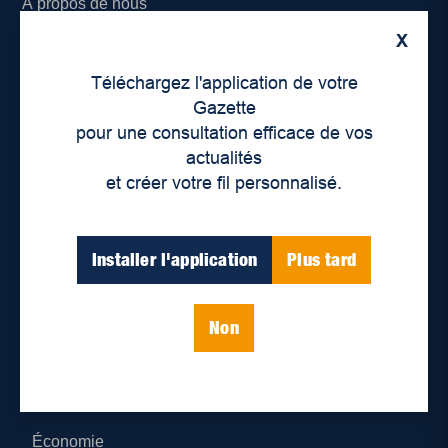
À propos de nous
X
Déontologie et confidentialité
Téléchargez l'application de votre
Devenir partenaire
Gazette
pour une consultation efficace de vos
Lieux de distribution
actualités
et créer votre fil personnalisé.
Nous joindre
Parutions numériques
Installer l'application
Plus tard
Catégories
Non
Actualités
Environnement
Économie