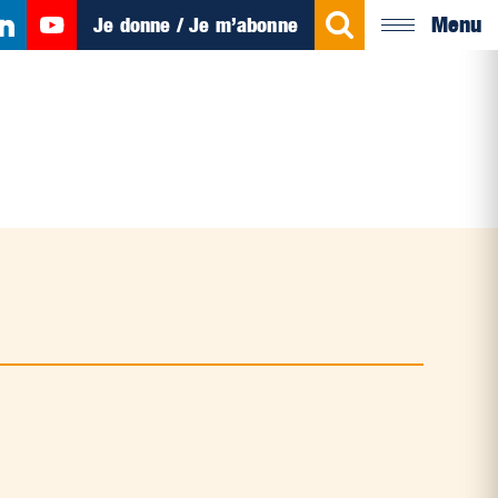
Menu
Je donne / Je m’abonne