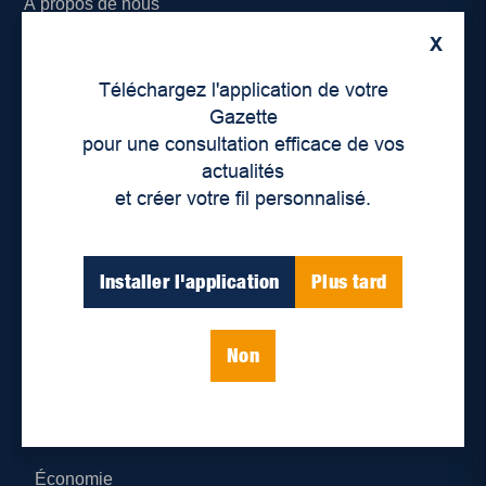
À propos de nous
X
Déontologie et confidentialité
Téléchargez l'application de votre
Devenir partenaire
Gazette
pour une consultation efficace de vos
Lieux de distribution
actualités
et créer votre fil personnalisé.
Nous joindre
Parutions numériques
Installer l'application
Plus tard
Catégories
Non
Actualités
Environnement
Économie