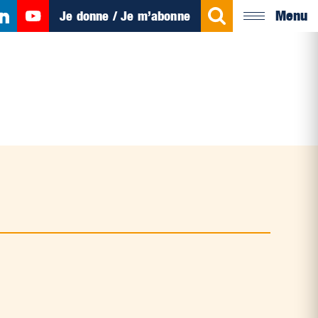
Menu
Je donne / Je m’abonne