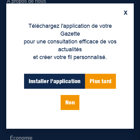
À propos de nous
X
Déontologie et confidentialité
Téléchargez l'application de votre
Devenir partenaire
Gazette
pour une consultation efficace de vos
Lieux de distribution
actualités
et créer votre fil personnalisé.
Nous joindre
Parutions numériques
Installer l'application
Plus tard
Catégories
Non
Actualités
Environnement
Économie