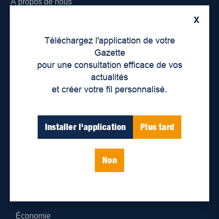
À propos de nous
X
Déontologie et confidentialité
Téléchargez l'application de votre
Devenir partenaire
Gazette
pour une consultation efficace de vos
Lieux de distribution
actualités
et créer votre fil personnalisé.
Nous joindre
Parutions numériques
Installer l'application
Plus tard
Catégories
Non
Actualités
Environnement
Économie