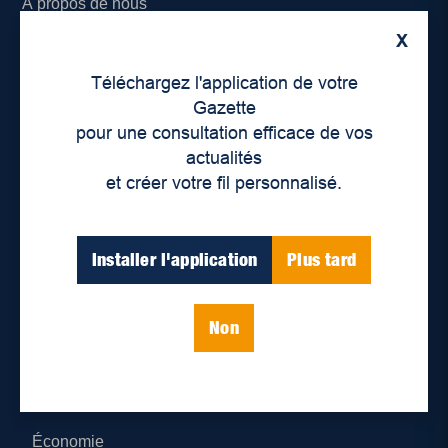
À propos de nous
X
Déontologie et confidentialité
Téléchargez l'application de votre
Devenir partenaire
Gazette
pour une consultation efficace de vos
Lieux de distribution
actualités
et créer votre fil personnalisé.
Nous joindre
Parutions numériques
Installer l'application
Plus tard
Catégories
Non
Actualités
Environnement
Économie