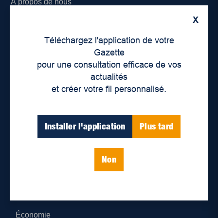
À propos de nous
X
Déontologie et confidentialité
Téléchargez l'application de votre
Devenir partenaire
Gazette
pour une consultation efficace de vos
Lieux de distribution
actualités
et créer votre fil personnalisé.
Nous joindre
Parutions numériques
Installer l'application
Plus tard
Catégories
Non
Actualités
Environnement
Économie