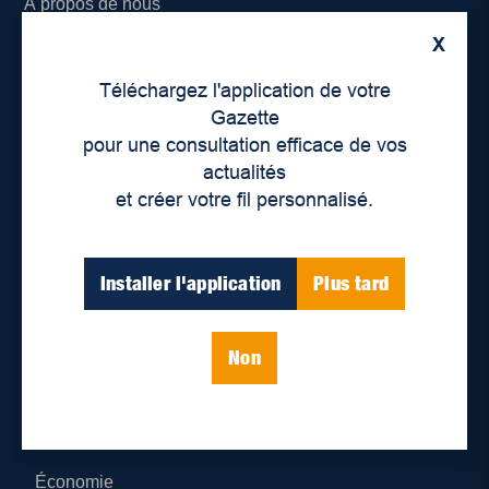
À propos de nous
X
Déontologie et confidentialité
Téléchargez l'application de votre
Devenir partenaire
Gazette
pour une consultation efficace de vos
Lieux de distribution
actualités
et créer votre fil personnalisé.
Nous joindre
Parutions numériques
Installer l'application
Plus tard
Catégories
Non
Actualités
Environnement
Économie