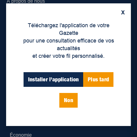
À propos de nous
X
Déontologie et confidentialité
Téléchargez l'application de votre
Devenir partenaire
Gazette
pour une consultation efficace de vos
Lieux de distribution
actualités
et créer votre fil personnalisé.
Nous joindre
Parutions numériques
Installer l'application
Plus tard
Catégories
Non
Actualités
Environnement
Économie