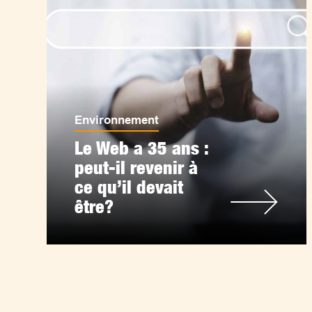
Environnement
Le Web a 35 ans :
peut-il revenir à
ce qu’il devait
être?