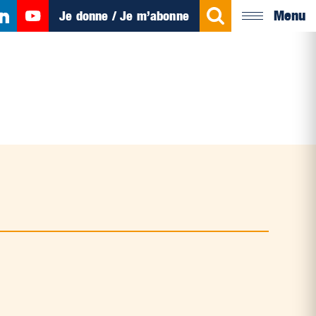
Menu
Je donne / Je m’abonne