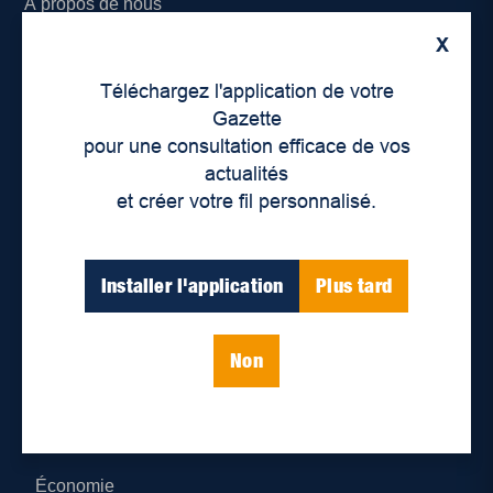
À propos de nous
X
Déontologie et confidentialité
Téléchargez l'application de votre
Devenir partenaire
Gazette
pour une consultation efficace de vos
Lieux de distribution
actualités
et créer votre fil personnalisé.
Nous joindre
Parutions numériques
Installer l'application
Plus tard
Catégories
Non
Actualités
Environnement
Économie