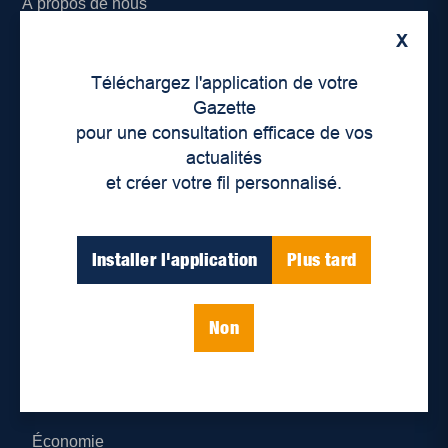
À propos de nous
X
Déontologie et confidentialité
Téléchargez l'application de votre
Devenir partenaire
Gazette
pour une consultation efficace de vos
Lieux de distribution
actualités
et créer votre fil personnalisé.
Nous joindre
Parutions numériques
Installer l'application
Plus tard
Catégories
Non
Actualités
Environnement
Économie