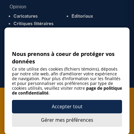
Opinion
Caricatures
Éditoriaux
Critiques littéraires
© 2026 Gazette de la Mauricie. Tous droits
réservés.
Politique de confidentialité
Nous prenons à coeur de protéger vos
données
Ce site utilise des cookies (fichiers témoins), déposés
par notre site web, afin d’améliorer votre expérience
de navigation. Pour plus d’information sur les finalités
et pour personnaliser vos préférences par type de
cookies utilisés, veuillez visiter notre
page de politique
de confidentialité
.
Je m'abonne à l'infolettre
Accepter tout
M'abonner
Gérer mes préférences
J’accepte de m’abonner à l’infolettre de La Gazette de la
Mauricie et de recevoir les plus récentes actualités ainsi
Je m'abonne à l'infolettre
que les offres promotionnelles de ce média d’information.