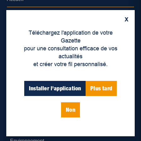
À propos de nous
X
Déontologie et confidentialité
Téléchargez l'application de votre
Gazette
Devenir partenaire
pour une consultation efficace de vos
actualités
Lieux de distribution
et créer votre fil personnalisé.
Nous joindre
Installer l'application
Plus tard
Parutions numériques
Non
Catégories
Actualités
Environnement