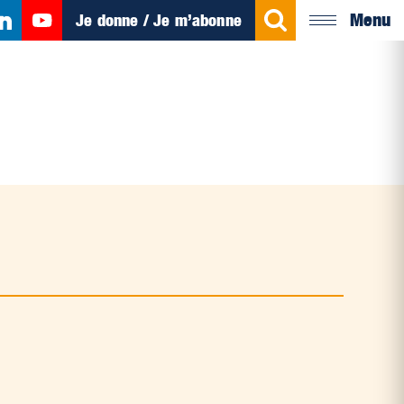
Menu
Je donne / Je m’abonne