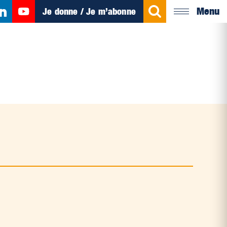
Menu
Je donne / Je m’abonne