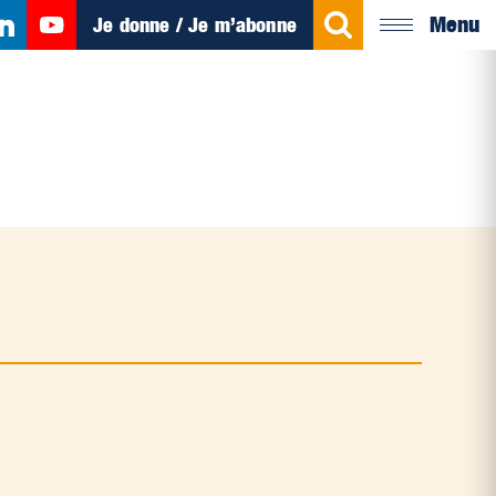
Menu
Je donne / Je m’abonne