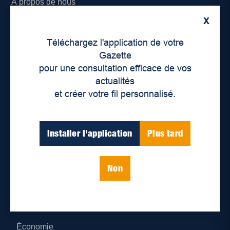
À propos de nous
X
Déontologie et confidentialité
Téléchargez l'application de votre
Devenir partenaire
Gazette
pour une consultation efficace de vos
Lieux de distribution
actualités
et créer votre fil personnalisé.
Nous joindre
Parutions numériques
Installer l'application
Plus tard
Catégories
Non
Actualités
Environnement
Économie