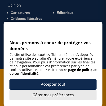
Opinion
Caricatures
Éditoriaux
Critiques littéraires
© 2026 Gazette de la Mauricie. Tous droits
réservés.
Politique de confidentialité
Nous prenons à coeur de protéger vos
données
Ce site utilise des cookies (fichiers témoins), déposés
par notre site web, afin d’améliorer votre expérience
de navigation. Pour plus d’information sur les finalités
et pour personnaliser vos préférences par type de
cookies utilisés, veuillez visiter notre
page de politique
de confidentialité
.
Je m'abonne à l'infolettre
Accepter tout
M'abonner
Gérer mes préférences
J’accepte de m’abonner à l’infolettre de La Gazette de la
Mauricie et de recevoir les plus récentes actualités ainsi
Je m'abonne à l'infolettre
que les offres promotionnelles de ce média d’information.