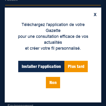
À propos de nous
X
Déontologie et confidentialité
Téléchargez l'application de votre
Gazette
Devenir partenaire
pour une consultation efficace de vos
actualités
Lieux de distribution
et créer votre fil personnalisé.
Nous joindre
Installer l'application
Plus tard
Parutions numériques
Non
Catégories
Actualités
Environnement