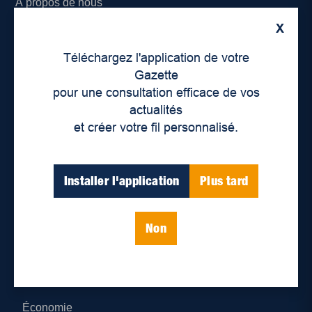
À propos de nous
X
Déontologie et confidentialité
Téléchargez l'application de votre
Devenir partenaire
Gazette
pour une consultation efficace de vos
Lieux de distribution
actualités
et créer votre fil personnalisé.
Nous joindre
Parutions numériques
Installer l'application
Plus tard
Catégories
Non
Actualités
Environnement
Économie