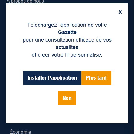
À propos de nous
X
Déontologie et confidentialité
Téléchargez l'application de votre
Devenir partenaire
Gazette
pour une consultation efficace de vos
Lieux de distribution
actualités
et créer votre fil personnalisé.
Nous joindre
Parutions numériques
Installer l'application
Plus tard
Catégories
Non
Actualités
Environnement
Économie