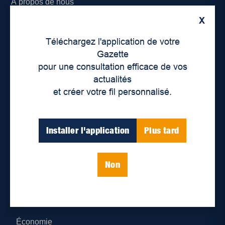
À propos de nous
X
Déontologie et confidentialité
Téléchargez l'application de votre
Devenir partenaire
Gazette
pour une consultation efficace de vos
Lieux de distribution
actualités
et créer votre fil personnalisé.
Nous joindre
Parutions numériques
Installer l'application
Plus tard
Catégories
Non
Actualités
Environnement
Économie