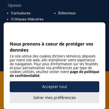
Opinion
Caricatures
Éditoriaux
Critiques littéraires
© 2026 Gazette de la Mauricie. Tous droits
réservés.
Politique de confidentialité
Nous prenons à coeur de protéger vos
données
Ce site utilise des cookies (fichiers témoins), déposés
par notre site web, afin d’améliorer votre expérience
de navigation. Pour plus d’information sur les finalités
et pour personnaliser vos préférences par type de
cookies utilisés, veuillez visiter notre
page de politique
de confidentialité
.
Je m'abonne à l'infolettre
Accepter tout
M'abonner
Gérer mes préférences
J’accepte de m’abonner à l’infolettre de La Gazette de la
Mauricie et de recevoir les plus récentes actualités ainsi
Je m'abonne à l'infolettre
que les offres promotionnelles de ce média d’information.