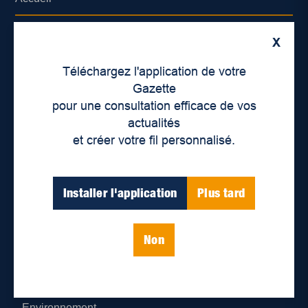
À propos de nous
X
Déontologie et confidentialité
Téléchargez l'application de votre
Gazette
Devenir partenaire
pour une consultation efficace de vos
actualités
Lieux de distribution
et créer votre fil personnalisé.
Nous joindre
Installer l'application
Plus tard
Parutions numériques
Non
Catégories
Actualités
Environnement