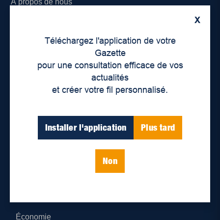
À propos de nous
X
Déontologie et confidentialité
Téléchargez l'application de votre
Devenir partenaire
Gazette
pour une consultation efficace de vos
Lieux de distribution
actualités
et créer votre fil personnalisé.
Nous joindre
Parutions numériques
Installer l'application
Plus tard
Catégories
Non
Actualités
Environnement
Économie