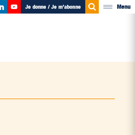
Menu
Je donne / Je m’abonne