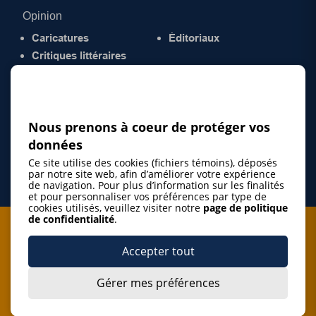
Opinion
Caricatures
Éditoriaux
Critiques littéraires
© 2026 Gazette de la Mauricie. Tous droits
réservés.
Politique de confidentialité
Nous prenons à coeur de protéger vos
données
Ce site utilise des cookies (fichiers témoins), déposés
par notre site web, afin d’améliorer votre expérience
de navigation. Pour plus d’information sur les finalités
et pour personnaliser vos préférences par type de
cookies utilisés, veuillez visiter notre
page de politique
de confidentialité
.
Je m'abonne à l'infolettre
Accepter tout
M'abonner
Gérer mes préférences
J’accepte de m’abonner à l’infolettre de La Gazette de la
Mauricie et de recevoir les plus récentes actualités ainsi
Je m'abonne à l'infolettre
que les offres promotionnelles de ce média d’information.