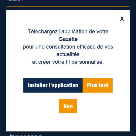
À propos de nous
X
Déontologie et confidentialité
Téléchargez l'application de votre
Gazette
Devenir partenaire
pour une consultation efficace de vos
actualités
Lieux de distribution
et créer votre fil personnalisé.
Nous joindre
Installer l'application
Plus tard
Parutions numériques
Non
Catégories
Actualités
Environnement