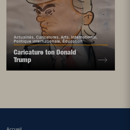
Actualités
,
Caricatures
,
Arts
,
International
,
Politique internationale
,
Éducation
Caricature ton Donald
Trump
Accueil