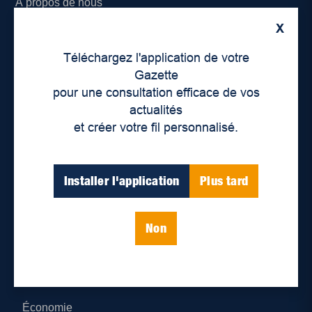
À propos de nous
X
Déontologie et confidentialité
Téléchargez l'application de votre
Devenir partenaire
Gazette
pour une consultation efficace de vos
Lieux de distribution
actualités
et créer votre fil personnalisé.
Nous joindre
Parutions numériques
Installer l'application
Plus tard
Catégories
Non
Actualités
Environnement
Économie