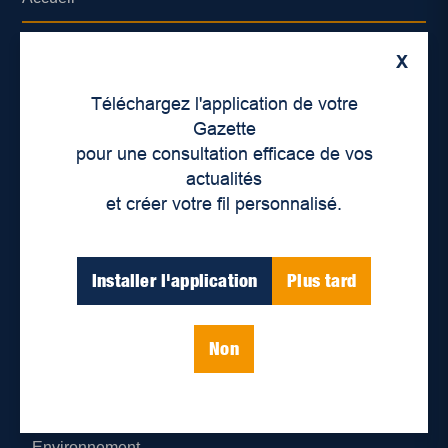
À propos de nous
X
Déontologie et confidentialité
Téléchargez l'application de votre
Gazette
Devenir partenaire
pour une consultation efficace de vos
actualités
Lieux de distribution
et créer votre fil personnalisé.
Nous joindre
Installer l'application
Plus tard
Parutions numériques
Non
Catégories
Actualités
Environnement