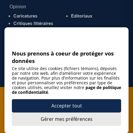
Opinion
Caricatures
Éditoriaux
Critiques littéraires
© 2026 Gazette de la Mauricie. Tous droits
réservés.
Politique de confidentialité
Nous prenons à coeur de protéger vos
données
Ce site utilise des cookies (fichiers témoins), déposés
par notre site web, afin d’améliorer votre expérience
de navigation. Pour plus d’information sur les finalités
et pour personnaliser vos préférences par type de
cookies utilisés, veuillez visiter notre
page de politique
de confidentialité
.
Je m'abonne à l'infolettre
Accepter tout
M'abonner
Gérer mes préférences
J’accepte de m’abonner à l’infolettre de La Gazette de la
Mauricie et de recevoir les plus récentes actualités ainsi
Je m'abonne à l'infolettre
que les offres promotionnelles de ce média d’information.