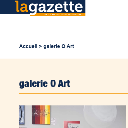
Accueil
>
galerie O Art
galerie O Art