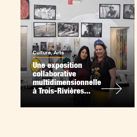
Culture
,
Arts
Une exposition
collaborative
multidimensionnelle
à Trois-Rivières...