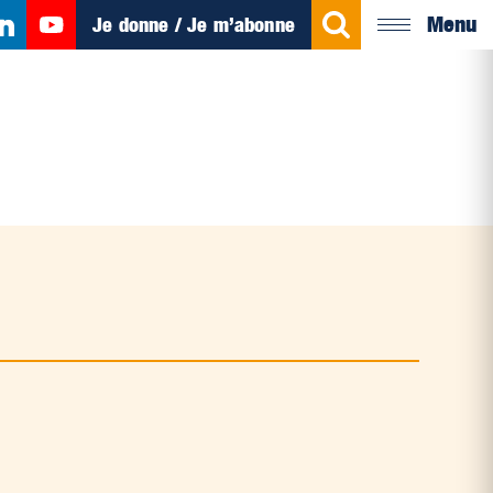
Menu
Je donne / Je m’abonne