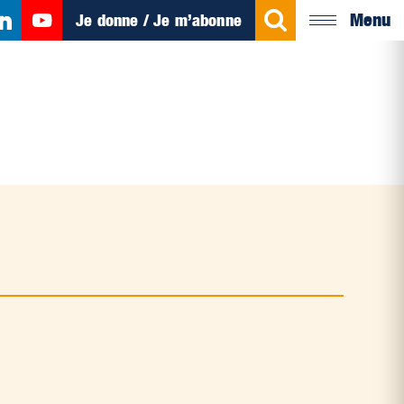
Menu
Je donne / Je m’abonne