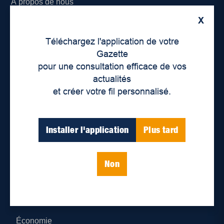
À propos de nous
X
Déontologie et confidentialité
Téléchargez l'application de votre
Devenir partenaire
Gazette
pour une consultation efficace de vos
Lieux de distribution
actualités
et créer votre fil personnalisé.
Nous joindre
Parutions numériques
Installer l'application
Plus tard
Catégories
Non
Actualités
Environnement
Économie