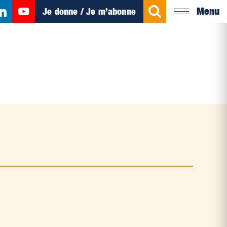
Menu
Je donne / Je m’abonne