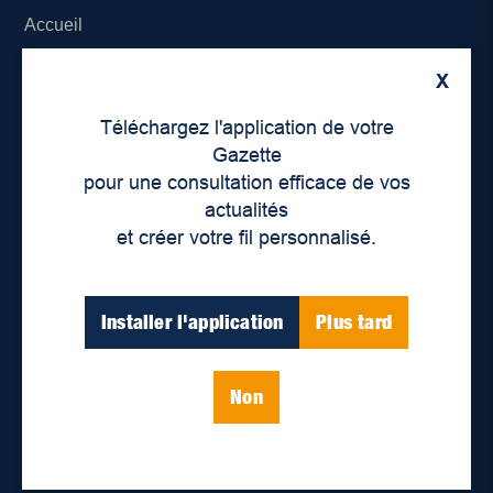
Accueil
À propos de nous
X
Téléchargez l'application de votre
Déontologie et confidentialité
Gazette
pour une consultation efficace de vos
Devenir partenaire
actualités
Lieux de distribution
et créer votre fil personnalisé.
Nous joindre
Installer l'application
Plus tard
Parutions numériques
Non
Catégories
Actualités