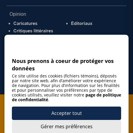
Opinion
Caricatures
Éditoriaux
Critiques littéraires
© 2026 Gazette de la Mauricie. Tous droits
réservés.
Politique de confidentialité
Nous prenons à coeur de protéger vos
données
Ce site utilise des cookies (fichiers témoins), déposés
par notre site web, afin d’améliorer votre expérience
de navigation. Pour plus d’information sur les finalités
et pour personnaliser vos préférences par type de
cookies utilisés, veuillez visiter notre
page de politique
de confidentialité
.
Je m'abonne à l'infolettre
Accepter tout
M'abonner
Gérer mes préférences
J’accepte de m’abonner à l’infolettre de La Gazette de la