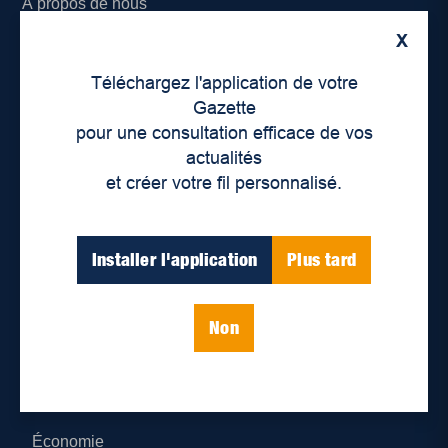
À propos de nous
X
Déontologie et confidentialité
Téléchargez l'application de votre
Devenir partenaire
Gazette
pour une consultation efficace de vos
Lieux de distribution
actualités
et créer votre fil personnalisé.
Nous joindre
Parutions numériques
Installer l'application
Plus tard
Catégories
Non
Actualités
Environnement
Économie