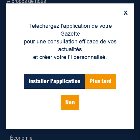
À propos de nous
X
Déontologie et confidentialité
Téléchargez l'application de votre
Devenir partenaire
Gazette
pour une consultation efficace de vos
Lieux de distribution
actualités
et créer votre fil personnalisé.
Nous joindre
Parutions numériques
Installer l'application
Plus tard
Catégories
Non
Actualités
Environnement
Économie