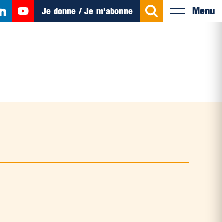
Menu
Je donne / Je m’abonne