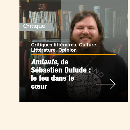
Critiques littéraires
,
Culture
,
Littérature
,
Opinion
Amiante
, de
Sébastien Dulude :
le feu dans le
cœur