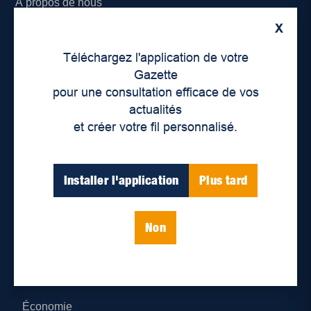
À propos de nous
X
Déontologie et confidentialité
Téléchargez l'application de votre
Devenir partenaire
Gazette
pour une consultation efficace de vos
Lieux de distribution
actualités
et créer votre fil personnalisé.
Nous joindre
Parutions numériques
Installer l'application
Plus tard
Catégories
Non
Actualités
Environnement
Économie