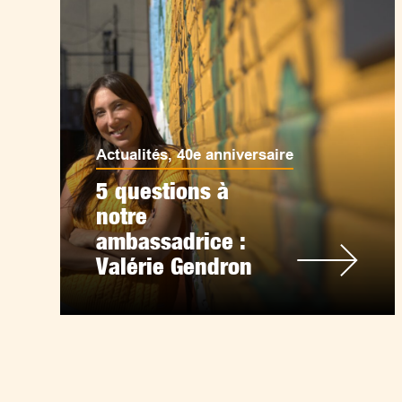
Actualités
,
40e anniversaire
5 questions à
notre
ambassadrice :
Valérie Gendron