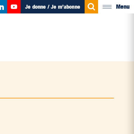
Menu
Je donne / Je m’abonne