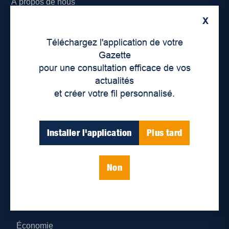
À propos de nous
X
Déontologie et confidentialité
Téléchargez l'application de votre
Devenir partenaire
Gazette
pour une consultation efficace de vos
Lieux de distribution
actualités
et créer votre fil personnalisé.
Nous joindre
Parutions numériques
Installer l'application
Plus tard
Catégories
Non
Actualités
Environnement
Économie