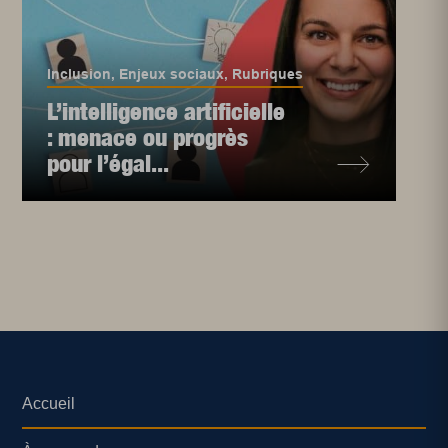
Inclusion
,
Enjeux sociaux
,
Rubriques
L’intelligence artificielle
: menace ou progrès
pour l’égal...
Accueil