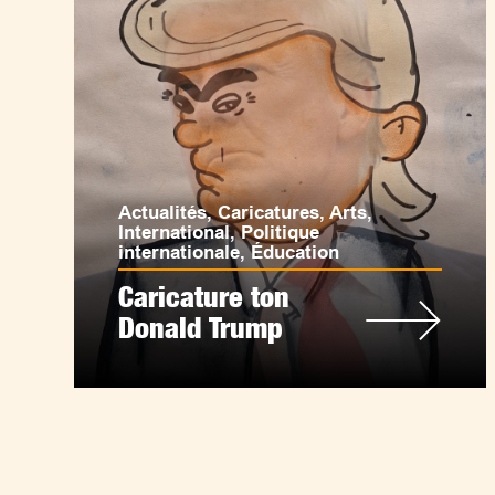
Actualités
,
Caricatures
,
Arts
,
International
,
Politique
internationale
,
Éducation
Caricature ton
Donald Trump