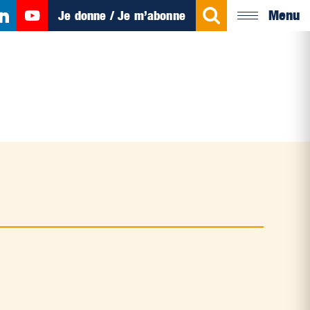
Menu
Je donne / Je m’abonne