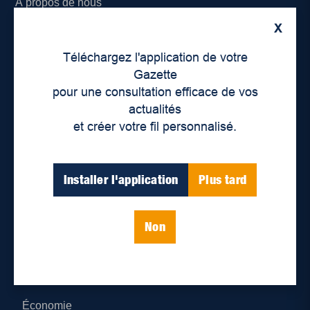
À propos de nous
X
Déontologie et confidentialité
Téléchargez l'application de votre
Devenir partenaire
Gazette
pour une consultation efficace de vos
Lieux de distribution
actualités
et créer votre fil personnalisé.
Nous joindre
Parutions numériques
Installer l'application
Plus tard
Catégories
Non
Actualités
Environnement
Économie