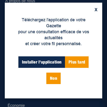
À propos de nous
X
Déontologie et confidentialité
Téléchargez l'application de votre
Devenir partenaire
Gazette
pour une consultation efficace de vos
Lieux de distribution
actualités
et créer votre fil personnalisé.
Nous joindre
Parutions numériques
Installer l'application
Plus tard
Catégories
Non
Actualités
Environnement
Économie