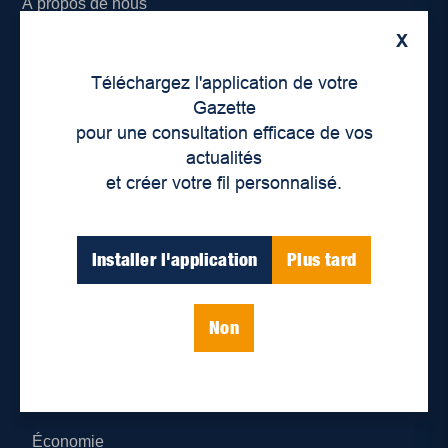
À propos de nous
X
Déontologie et confidentialité
Téléchargez l'application de votre
Devenir partenaire
Gazette
pour une consultation efficace de vos
Lieux de distribution
actualités
et créer votre fil personnalisé.
Nous joindre
Parutions numériques
Installer l'application
Plus tard
Catégories
Non
Actualités
Environnement
Économie