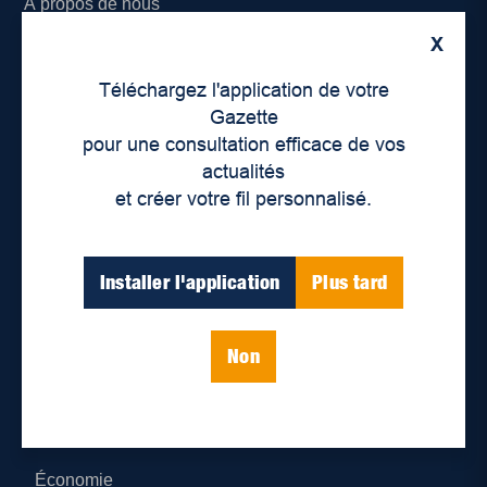
À propos de nous
X
Déontologie et confidentialité
Téléchargez l'application de votre
Devenir partenaire
Gazette
pour une consultation efficace de vos
Lieux de distribution
actualités
et créer votre fil personnalisé.
Nous joindre
Parutions numériques
Installer l'application
Plus tard
Catégories
Non
Actualités
Environnement
Économie