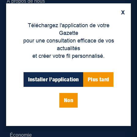
À propos de nous
X
Déontologie et confidentialité
Téléchargez l'application de votre
Devenir partenaire
Gazette
pour une consultation efficace de vos
Lieux de distribution
actualités
et créer votre fil personnalisé.
Nous joindre
Parutions numériques
Installer l'application
Plus tard
Catégories
Non
Actualités
Environnement
Économie